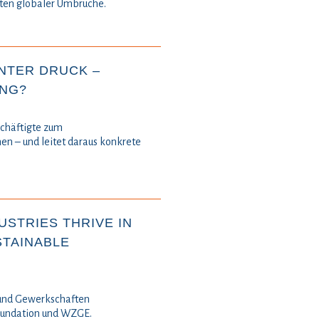
iten globaler Umbrüche.
NTER DRUCK –
UNG?
schäftigte zum
en – und leitet daraus konkrete
USTRIES THRIVE IN
STAINABLE
 und Gewerkschaften
oundation und WZGE.