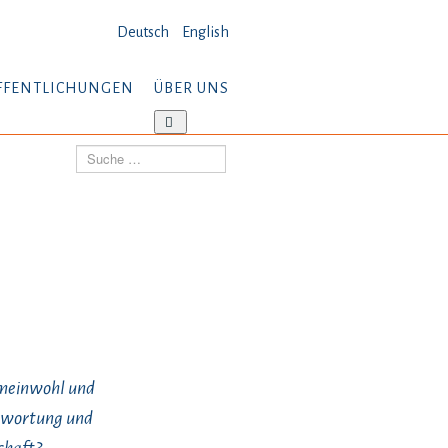
Deutsch
English
FFENTLICHUNGEN
ÜBER UNS
tere
Weitere
ormationen:
Informationen:
Suchen
öffentlichungen
Über
uns
emeinwohl und
twortung und