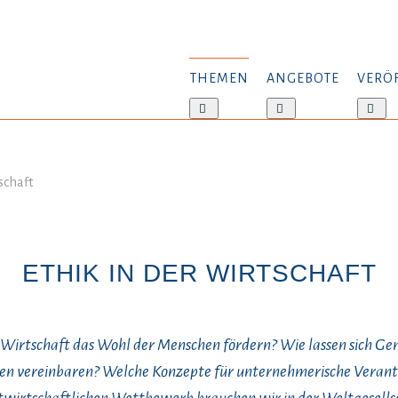
THEMEN
ANGEBOTE
VERÖ
Weitere
Weitere
Wei
Informationen:
Informationen:
Inf
Themen
Angebote
Ver
schaft
ETHIK IN DER WIRTSCHAFT
 Wirtschaft das Wohl der Menschen fördern? Wie lassen sich G
en vereinbaren? Welche Konzepte für unternehmerische Veran