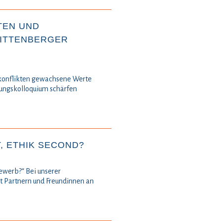
TEN UND
WITTENBERGER
nkonflikten gewachsene Werte
ungskolloquium schärfen
T, ETHIK SECOND?
ewerb?“ Bei unserer
it Partnern und Freundinnen an