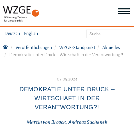
THEMEN
Suchen
Deutsch
English
Wei
Inf
Veröffentlichungen
WZGE-Standpunkt
Aktuelles
ANGEBOTE
Th
Demokratie unter Druck – Wirtschaft in der Verantwortung?!
Wei
Inf
VERÖFFENTLICHUNGEN
An
Wei
07.05.2024
Inf
ÜBER UNS
Ver
DEMOKRATIE UNTER DRUCK –
Wei
WIRTSCHAFT IN DER
Inf
Üb
VERANTWORTUNG?!
un
Martin von Broock, Andreas Suchanek