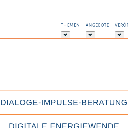
THEMEN
ANGEBOTE
VERÖ
Weitere
Weitere
Wei
Informationen:
Informationen:
Inf
Themen
Angebote
Ver
DIALOGE-IMPULSE-BERATUNG
DIGITALE ENERGIEWENDE