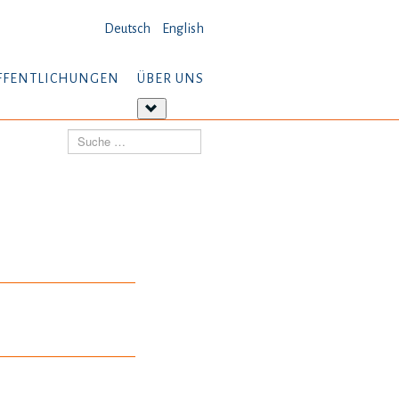
Deutsch
English
FFENTLICHUNGEN
ÜBER UNS
tere
Weitere
ormationen:
Informationen:
Suchen
öffentlichungen
Über
uns