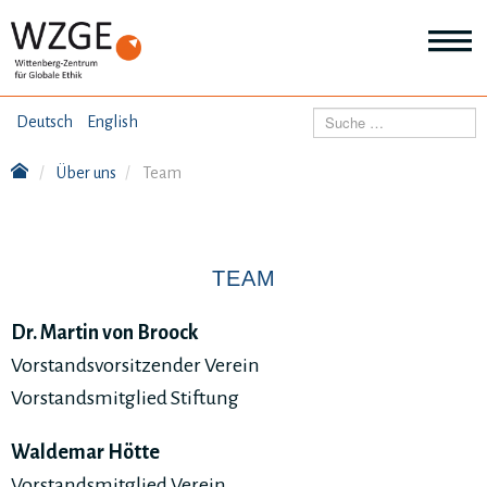
THEMEN
Suchen
Deutsch
English
Wei
Inf
Über uns
Team
ANGEBOTE
Th
Wei
Inf
VERÖFFENTLICHUNGEN
An
TEAM
Wei
Inf
ÜBER UNS
Ver
Dr. Martin von Broock
Wei
Inf
Vorstandsvorsitzender Verein
Üb
Vorstandsmitglied Stiftung
un
Waldemar Hötte
Vorstandsmitglied Verein