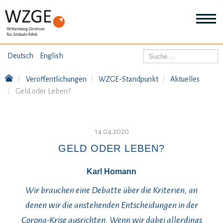
THEMEN
Suchen
Deutsch
English
Wei
Inf
Veröffentlichungen
WZGE-Standpunkt
Aktuelles
ANGEBOTE
Th
Geld oder Leben?
Wei
Inf
VERÖFFENTLICHUNGEN
An
Wei
14.04.2020
Inf
ÜBER UNS
Ver
GELD ODER LEBEN?
Wei
Inf
Karl Homann
Üb
un
Wir brauchen eine Debatte über die Kriterien, an
denen wir die anstehenden Entscheidungen in der
Corona-Krise ausrichten. Wenn wir dabei allerdings