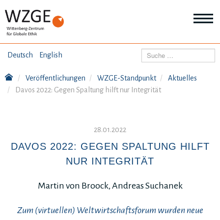
THEMEN
Suchen
Deutsch
English
Wei
Inf
Veröffentlichungen
WZGE-Standpunkt
Aktuelles
ANGEBOTE
Th
Davos 2022: Gegen Spaltung hilft nur Integrität
Wei
Inf
VERÖFFENTLICHUNGEN
An
Wei
28.01.2022
Inf
ÜBER UNS
Ver
DAVOS 2022: GEGEN SPALTUNG HILFT
Wei
NUR INTEGRITÄT
Inf
Üb
un
Martin von Broock, Andreas Suchanek
Zum (virtuellen) Weltwirtschaftsforum wurden neue