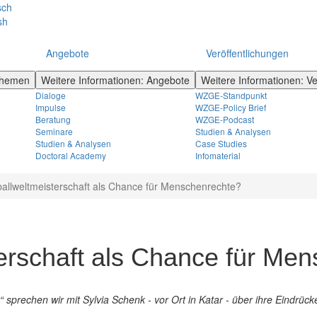
sch
sh
Angebote
Veröffentlichungen
 Themen
Weitere Informationen: Angebote
Weitere Informationen: Ve
Dialoge
WZGE-Standpunkt
Impulse
WZGE-Policy Brief
Beratung
WZGE-Podcast
Seminare
Studien & Analysen
Studien & Analysen
Case Studies
Doctoral Academy
Infomaterial
allweltmeisterschaft als Chance für Menschenrechte?
erschaft als Chance für Me
t“ sprechen wir mit Sylvia Schenk - vor Ort in Katar - über ihre Eindrü