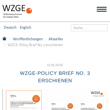
THEMEN
Suchen
Deutsch
English
Wei
Inf
Veröffentlichungen
Aktuelles
ANGEBOTE
Th
WZGE-Policy Brief No. 3 erschienen
Wei
Inf
VERÖFFENTLICHUNGEN
An
Wei
13.05.2020
Inf
ÜBER UNS
Ver
WZGE-POLICY BRIEF NO. 3
Wei
ERSCHIENEN
Inf
Üb
un