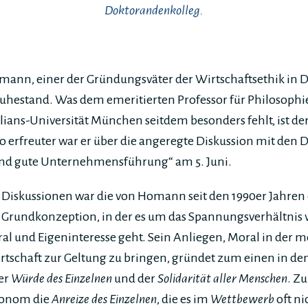
Doktorandenkolleg.
Homann, einer der Gründungsväter der Wirtschaftsethik in De
Ruhestand. Was dem emeritierten Professor für Philosop
ians-Universität München seitdem besonders fehlt, ist de
 erfreuter war er über die angeregte Diskussion mit den
 und gute Unternehmensführung“ am 5. Juni.
Diskussionen war die von Homann seit den 1990er Jahren 
e Grundkonzeption, in der es um das Spannungsverhältnis 
l und Eigeninteresse geht. Sein Anliegen, Moral in der 
rtschaft zur Geltung zu bringen, gründet zum einen in de
er
Würde des Einzelnen
und der
Solidarität aller Menschen
. Z
Ökonom die
Anreize des Einzelnen
, die es im
Wettbewerb
oft ni