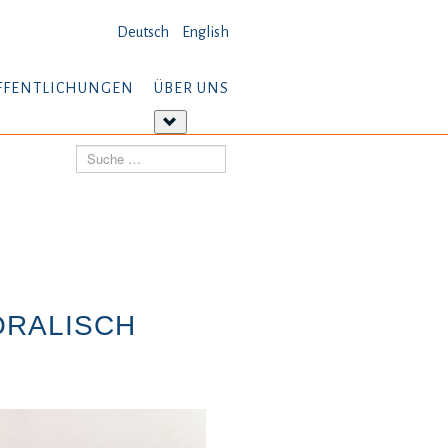
Deutsch
English
FFENTLICHUNGEN
ÜBER UNS
tere
Weitere
ormationen:
Informationen:
Suchen
öffentlichungen
Über
uns
ORALISCH