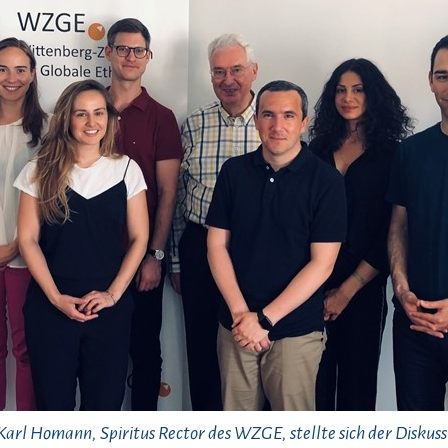
 Karl Homann, Spiritus Rector des WZGE, stellte sich der Diskuss