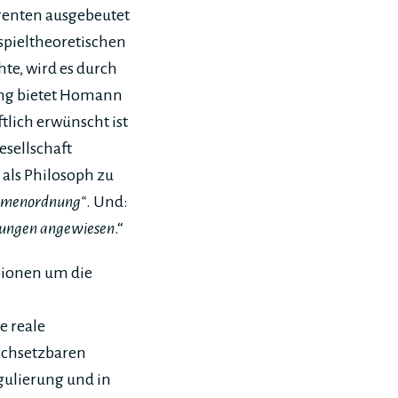
renten ausgebeutet
 spieltheoretischen
e, wird es durch
ung bietet Homann
tlich erwünscht ist
Gesellschaft
als Philosoph zu
ahmenordnung“
. Und:
rtungen angewiesen
.“
sionen um die
e reale
rchsetzbaren
ulierung und in