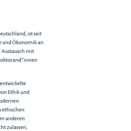
utschland, ist seit
hie und Ökonomik an
r Austausch mit
 Doktorand*innen
entwickelte
von Ethik und
modernen
n ethischen
um anderen
cht zulassen,