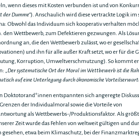
ln, wenn dieses mit Kosten verbunden ist und von Konkur
ist der Dumme“
). Anschaulich wird diese vertrackte Logik im
 Obwohl das Individuum sich kooperativ verhalten möcht
.h. den Wettbewerb, zum Defektieren gezwungen. Als Lös
rdnung an, die den Wettbewerb zulässt, wo er gesellschaf
novationen) und ihn für alle außer Kraft setzt, wo er für die 
beutung, Korruption, Umweltverschmutzung). So kommt er 
en:
„Der systematische Ort der Moral im Wettbewerb ist die R
ematisch auf eine Unterlegung durch ökonomische Vorteilserwa
n Doktotorand*innen entspannten sich angeregte Diskus
Grenzen der Individualmoral sowie die Vorteile von
wortung als Wettbewerbs-/Produktionsfaktor. Als größt
serer Zeit wurde das Fehlen von weltweit gültigen und du
esehen, etwa beim Klimaschutz, bei der Finanzmarktreg