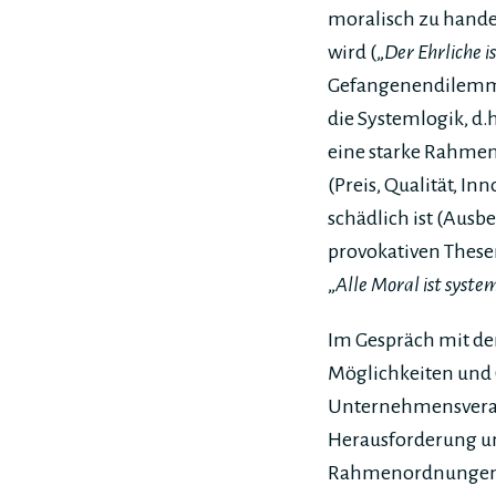
moralisch zu hande
wird („
Der Ehrliche 
Gefangenendilemma:
die Systemlogik, d
eine starke Rahmeno
(Preis, Qualität, In
schädlich ist (Aus
provokativen Thes
„
Alle Moral ist syst
Im Gespräch mit de
Möglichkeiten und 
Unternehmensverant
Herausforderung un
Rahmenordnungen g