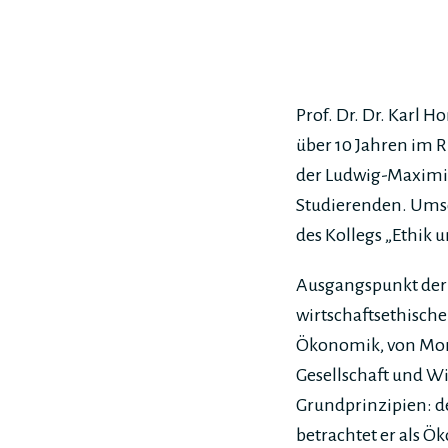
Prof. Dr. Dr. Karl 
über 10 Jahren im 
der Ludwig-Maximil
Studierenden. Umso
des Kollegs „Ethik
Ausgangspunkt der 
wirtschaftsethisch
Ökonomik, von Mora
Gesellschaft und Wi
Grundprinzipien: d
betrachtet er als 