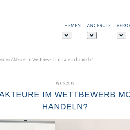
THEMEN
ANGEBOTE
VERÖ
Weitere
Weitere
Wei
Informationen:
Informationen:
Inf
Themen
Angebote
Ver
önnen Akteure im Wettbewerb moralisch handeln?
15.06.2019
AKTEURE IM WETTBEWERB M
HANDELN?