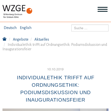
THEMEN
Suchen
Deutsch
English
Wei
Inf
Angebote
Aktuelles
ANGEBOTE
Th
Individualethik trifft auf Ordnungsethik: Podiumsdiskussion und
Wei
Inaugurationsfeier
Inf
VERÖFFENTLICHUNGEN
An
Wei
Inf
10.10.2019
ÜBER UNS
Ver
INDIVIDUALETHIK TRIFFT AUF
Wei
Inf
ORDNUNGSETHIK:
Üb
un
PODIUMSDISKUSSION UND
INAUGURATIONSFEIER