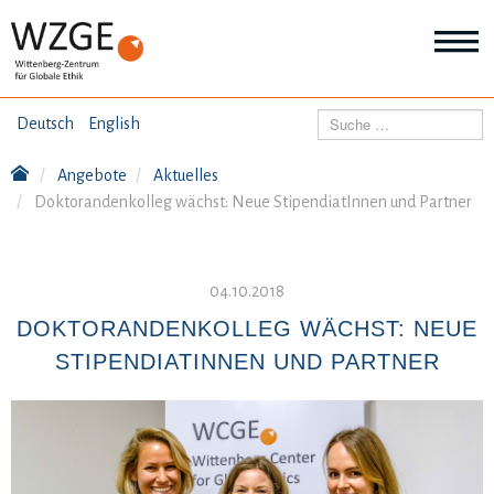
THEMEN
Suchen
Deutsch
English
Wei
Inf
Angebote
Aktuelles
ANGEBOTE
Th
Doktorandenkolleg wächst: Neue StipendiatInnen und Partner
Wei
Inf
VERÖFFENTLICHUNGEN
An
Wei
04.10.2018
Inf
ÜBER UNS
Ver
DOKTORANDENKOLLEG WÄCHST: NEUE
Wei
STIPENDIATINNEN UND PARTNER
Inf
Üb
un