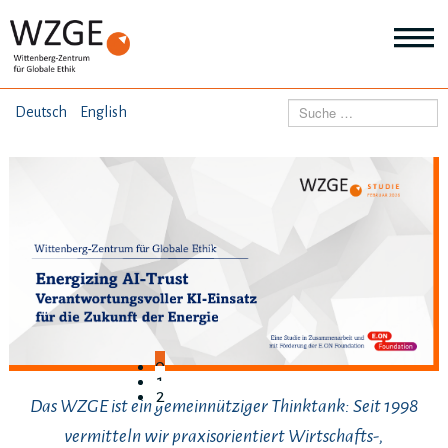
THEMEN
Suchen
Deutsch
English
Wei
Inf
ANGEBOTE
Th
Wei
Inf
VERÖFFENTLICHUNGEN
An
Wei
Inf
ÜBER UNS
Ver
Wei
Inf
Üb
0
un
1
2
Das WZGE ist ein gemeinnütziger Thinktank: Seit 1998
vermitteln wir praxisorientiert Wirtschafts-,