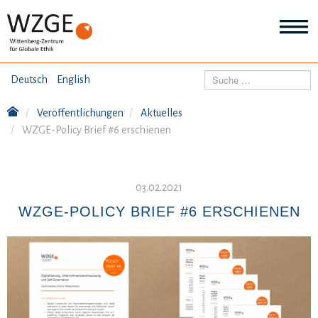
THEMEN
Suchen
Deutsch
English
Wei
Inf
Veröffentlichungen
Aktuelles
ANGEBOTE
Th
WZGE-Policy Brief #6 erschienen
Wei
Inf
VERÖFFENTLICHUNGEN
An
Wei
03.02.2021
Inf
ÜBER UNS
Ver
WZGE-POLICY BRIEF #6 ERSCHIENEN
Wei
Inf
Üb
un