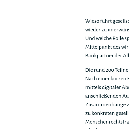
Wieso führt gesel
wieder zu unerwün
Und welche Rolle s
Mittelpunkt des wi
Bankpartner der Al
Die rund 200 Teiln
Nach einer kurzen 
mittels digitaler 
anschließenden Auf
Zusammenhänge zwis
zu konkreten gesel
Menschenrechtsfrage