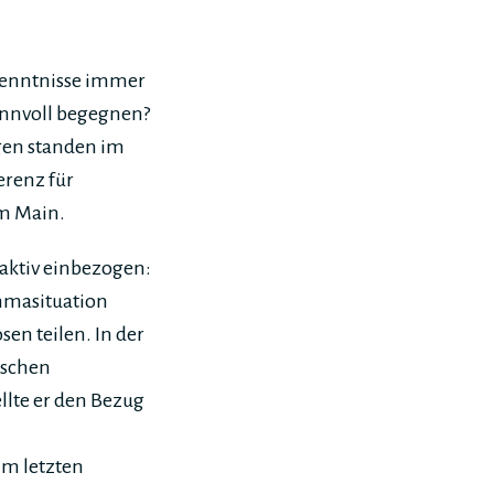
kenntnisse immer
nnvoll begegnen?
gen standen im
erenz für
am Main.
aktiv einbezogen:
mmasituation
en teilen. In der
ischen
lte er den Bezug
Im letzten