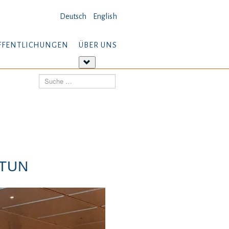
Deutsch
English
FFENTLICHUNGEN
ÜBER UNS
tere
Weitere
ormationen:
Informationen:
Suchen
öffentlichungen
Über
uns
TUN