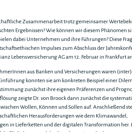
lschaftliche Zusammenarbeit trotz gemeinsamer Wertebe
schten Ergebnissen? Wie können wir diesem Phänomen si
pielen dabei Unternehmen und ihre Führungen? Diese Fra
rtschaftsethischen Impulses zum Abschluss der Jahreskonf
lianz Lebensversicherung AG am 12. Februar in Frankfurt 
ehmerInnen aus Banken und Versicherungen waren (inter)
Einführung konnten sie am konkreten Beispiel einer Dile
Abstimmung zunächst ihre eigenen Präferenzen und Prognos
lösung zeigte Dr. von Broock dann zunächst die systemat
chen Wollen, Können und Sollen auf. Anschließend stel
lschaftlichen Herausforderungen wie dem Klimawandel,
n in Lieferketten und der digitalen Transformation her. 