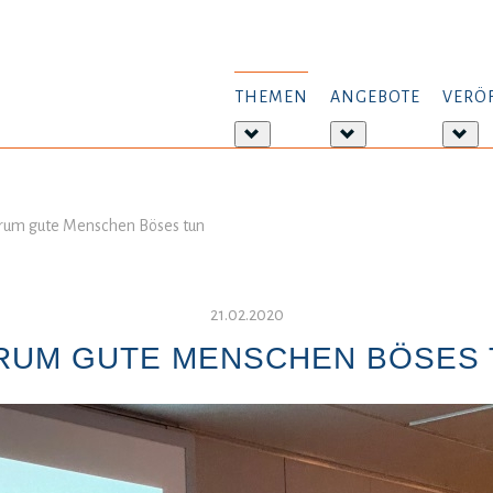
THEMEN
ANGEBOTE
VERÖ
Weitere
Weitere
Wei
Informationen:
Informationen:
Inf
Themen
Angebote
Ver
um gute Menschen Böses tun
21.02.2020
RUM GUTE MENSCHEN BÖSES 