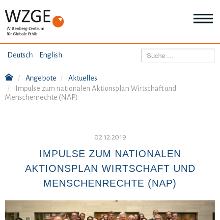
THEMEN
Suchen
Deutsch
English
Wei
Inf
Angebote
Aktuelles
ANGEBOTE
Th
Impulse zum nationalen Aktionsplan Wirtschaft und
Wei
Menschenrechte (NAP)
Inf
VERÖFFENTLICHUNGEN
An
Wei
Inf
02.12.2019
ÜBER UNS
Ver
IMPULSE ZUM NATIONALEN
Wei
Inf
AKTIONSPLAN WIRTSCHAFT UND
Üb
un
MENSCHENRECHTE (NAP)