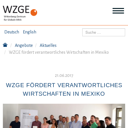
THEMEN
Suchen
Deutsch
English
Wei
Inf
Angebote
Aktuelles
ANGEBOTE
Th
WZGE fördert verantwortliches Wirtschaften in Mexiko
Wei
Inf
VERÖFFENTLICHUNGEN
An
Wei
21.06.2017
Inf
ÜBER UNS
Ver
WZGE FÖRDERT VERANTWORTLICHES
Wei
WIRTSCHAFTEN IN MEXIKO
Inf
Üb
un