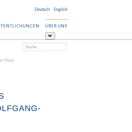
Deutsch
English
FFENTLICHUNGEN
ÜBER UNS
tere
Weitere
ormationen:
Informationen:
Suchen
öffentlichungen
Über
uns
r-Preis
S
OLFGANG-