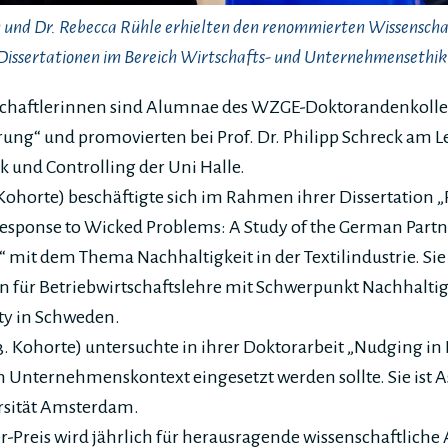
 und Dr. Rebecca Rühle erhielten den renommierten Wissenschaf
Dissertationen im Bereich Wirtschafts- und Unternehmensethik
chaftlerinnen sind Alumnae des WZGE-Doktorandenkolleg
g“ und promovierten bei Prof. Dr. Philipp Schreck am Le
und Controlling der Uni Halle.
 Kohorte) beschäftigte sich im Rahmen ihrer Dissertation 
 Response to Wicked Problems: A Study of the German Partn
“ mit dem Thema Nachhaltigkeit in der Textilindustrie. Sie 
n für Betriebwirtschaftslehre mit Schwerpunkt Nachhaltig
ty in Schweden.
3. Kohorte) untersuchte in ihrer Doktorarbeit „Nudging in B
 Unternehmenskontext eingesetzt werden sollte. Sie ist A
ersität Amsterdam.
-Preis wird jährlich für herausragende wissenschaftliche