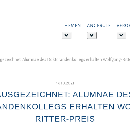
THEMEN
ANGEBOTE
VERÖ
Weitere
Weitere
Wei
Informationen:
Informationen:
Inf
Themen
Angebote
Ver
gezeichnet: Alumnae des Doktorandenkollegs erhalten Wolfgang-Ritte
15.10.2021
AUSGEZEICHNET: ALUMNAE DE
NDENKOLLEGS ERHALTEN W
RITTER-PREIS