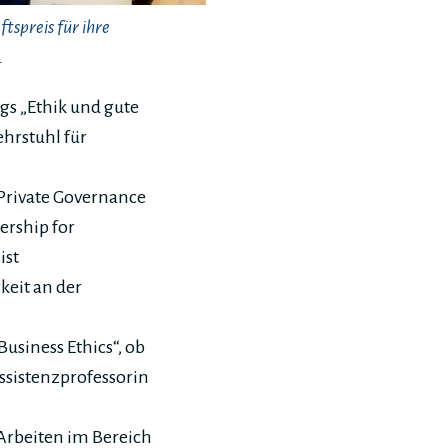
tspreis für ihre
.
s „Ethik und gute
hrstuhl für
„Private Governance
ership for
ist
keit an der
usiness Ethics“, ob
ssistenzprofessorin
 Arbeiten im Bereich