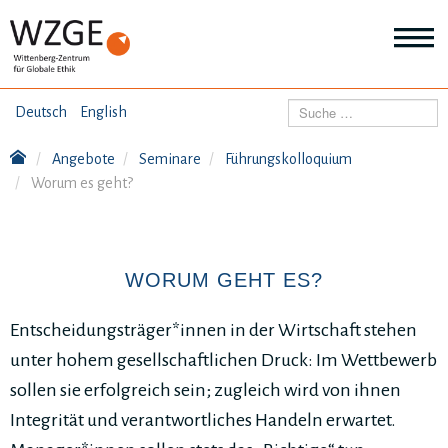
THEMEN
Suchen
Deutsch
English
Wei
Inf
Angebote
Seminare
Führungskolloquium
ANGEBOTE
Th
Worum es geht?
Wei
Inf
VERÖFFENTLICHUNGEN
An
Wei
Inf
WORUM GEHT ES?
ÜBER UNS
Ver
Wei
Entscheidungsträger*innen in der Wirtschaft stehen
Inf
Üb
unter hohem gesellschaftlichen Druck: Im Wettbewerb
un
sollen sie erfolgreich sein; zugleich wird von ihnen
Integrität und verantwortliches Handeln erwartet.