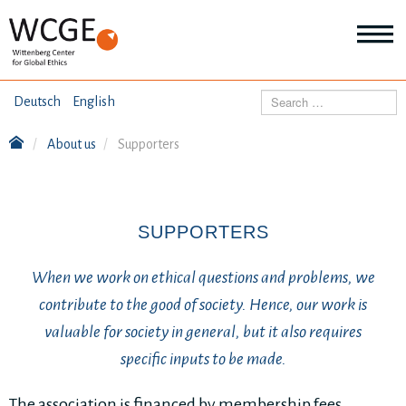
HOME
Search
Deutsch
English
ABOUT US
About us
Supporters
Mo
abo
SEMINARS
Ab
us
Mo
abo
SUPPORTERS
DIALOGUE
Se
Mo
When we work on ethical questions and problems, we
abo
RESEARCH
Dia
contribute to the good of society. Hence, our work is
Mo
valuable for society in general, but it also requires
abo
TOPICS
Re
specific inputs to be made.
The association is financed by membership fees,