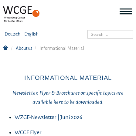
HOME
Search
Deutsch
English
ABOUT US
About us
Informational Material
Mo
abo
SEMINARS
Ab
us
Mo
abo
INFORMATIONAL MATERIAL
DIALOGUE
Se
Mo
Newsletter, Flyer & Broschures on specific topics are
abo
RESEARCH
Dia
available here to be downloaded.
Mo
abo
TOPICS
WZGE-Newsletter | Juni 2026
Re
WCGE Flyer