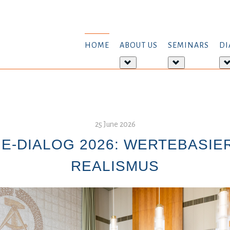
HOME
ABOUT US
SEMINARS
DI
More
More
about:
about:
About
Seminars
us
25 June 2026
E-DIALOG 2026: WERTEBASIE
REALISMUS