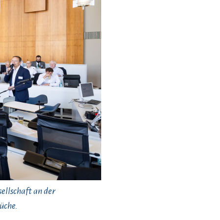
ellschaft an der
üche.