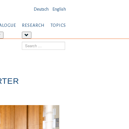
Deutsch
English
ALOGUE
RESEARCH
TOPICS
More
More
about:
about:
Search
Dialogue
Research
RTER