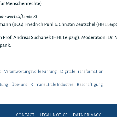
 für Menschenrechte)
ehrwertstiftende KI
ann (BCG), Friedrich Puhl & Christin Zeutschel (HHL Leip
n Prof. Andreas Suchanek (HHL Leipzig). Moderation: Dr. 
epank.
t
Verantwortungsvolle Führung
Digitale Transformation
atung
Über uns
Klimaneutrale Industrie
Beschäftigung
CONTACT
LEGAL NOTICE
DATA PRIVACY