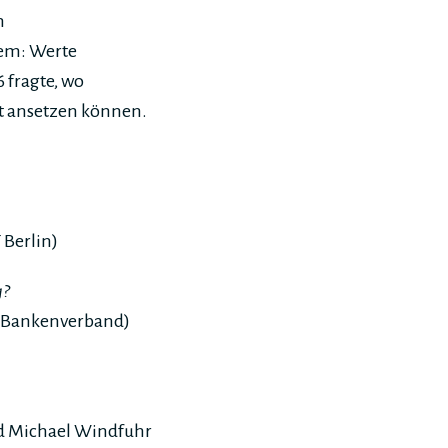
m
dem: Werte
 fragte, wo
et ansetzen können.
 Berlin)
g?
r Bankenverband)
nd Michael Windfuhr