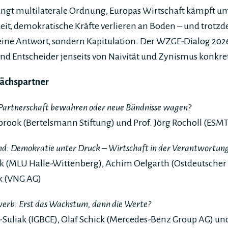
ängt multilaterale Ordnung, Europas Wirtschaft kämpft u
it, demokratische Kräfte verlieren an Boden – und trotz
ine Antwort, sondern Kapitulation. Der WZGE-Dialog 2026
nd Entscheider jenseits von Naivität und Zynismus konkr
ächspartner
 Partnerschaft bewahren oder neue Bündnisse wagen?
rook (Bertelsmann Stiftung) und Prof. Jörg Rocholl (ESMT
nd: Demokratie unter Druck – Wirtschaft in der Verantwortun
eck (MLU Halle-Wittenberg), Achim Oelgarth (Ostdeutsche
k (VNG AG)
werb: Erst das Wachstum, dann die Werte?
-Suliak (IGBCE), Olaf Schick (Mercedes-Benz Group AG) u