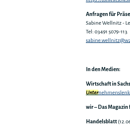
Anfragen für Präs
Sabine Wellnitz - 
Tel: 03491 5079-113
sabine.wellnitz@w
In den Medien:
Wirtschaft in Sach
Unter
nehmenslenke
wir – Das Magazin 
Handelsblatt
(12.0