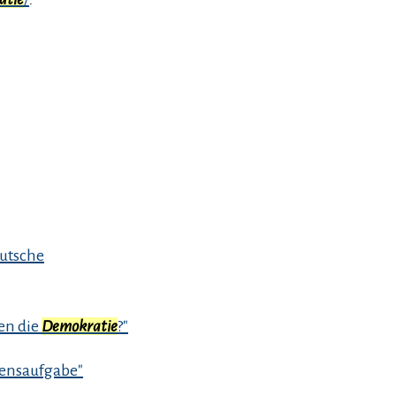
eutsche
n die
Demokratie
?"
nsaufgabe"