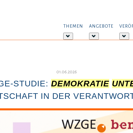
THEMEN
ANGEBOTE
VERÖ
Weitere
Weitere
Wei
Informationen:
Informationen:
Inf
Themen
Angebote
Ver
01.06.2026
GE-STUDIE:
DEMOKRATIE
UNT
RTSCHAFT IN DER VERANTWOR