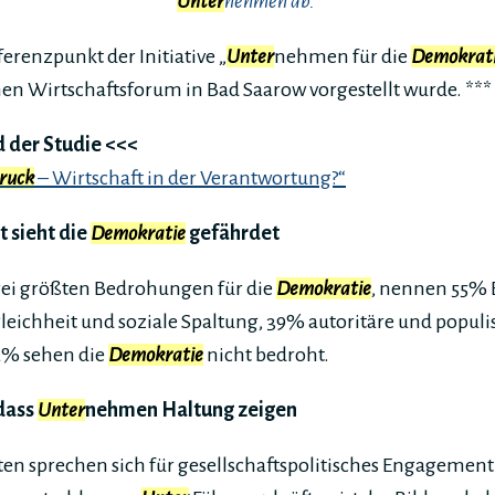
Unter
nehmen ab.
eferenzpunkt der Initiative „
Unter
nehmen für die
Demokrat
en Wirtschaftsforum in Bad Saarow vorgestellt wurde. **
der Studie <<<
ruck
– Wirtschaft in der Verantwortung?“
 sieht die
Demokratie
gefährdet
rei größten Bedrohungen für die
Demokratie
, nennen 55%
leichheit und soziale Spaltung, 39% autoritäre und populi
% sehen die
Demokratie
nicht bedroht.
 dass
Unter
nehmen Haltung zeigen
en sprechen sich für gesellschaftspolitisches Engagement