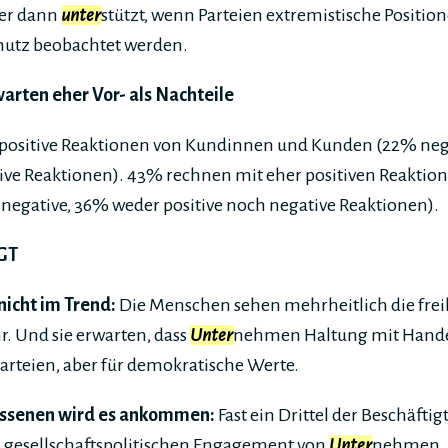
er dann
unter
stützt, wenn Parteien extremistische Positio
hutz beobachtet werden.
arten eher Vor- als Nachteile
positive Reaktionen von Kundinnen und Kunden (22% neg
tive Reaktionen). 43% rechnen mit eher positiven Reaktio
negative, 36% weder positive noch negative Reaktionen).
GT
nicht im Trend:
Die Menschen sehen mehrheitlich die frei
r. Und sie erwarten, dass
Unter
nehmen Haltung mit Hande
Parteien, aber für demokratische Werte.
ossenen wird es ankommen:
Fast ein Drittel der Beschäfti
gesellschaftspolitischen Engagement von
Unter
nehmen. A