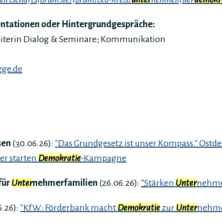
entationen oder Hintergrundgespräche:
Leiterin Dialog & Seminare; Kommunikation
zge.de
sen
(30.06.26):
"Das Grundgesetz ist unser Kompass." Ostd
r starten
Demokratie
-Kampagne
für
Unter
nehmerfamilien
(26.06.26):
"
Stärken
Unter
nehme
6.26):
"KfW: Förderbank macht
Demokratie
zur
Unter
nehme