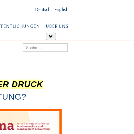
Deutsch
English
FFENTLICHUNGEN
ÜBER UNS
tere
Weitere
ormationen:
Informationen:
Suchen
öffentlichungen
Über
uns
ER
DRUCK
TUNG?