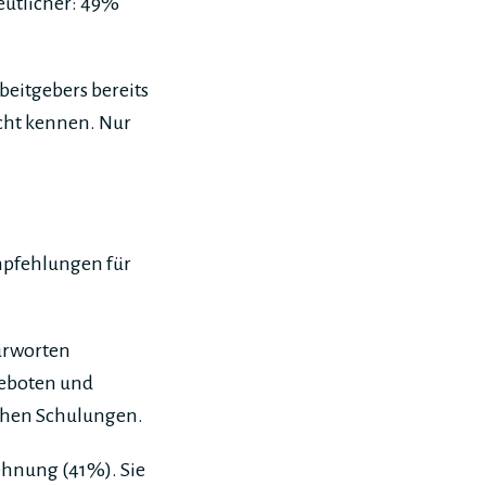
eutlicher: 49%
beitgebers bereits
icht kennen. Nur
pfehlungen für
ürworten
geboten und
ichen Schulungen.
ehnung (41%). Sie