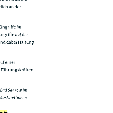
lich an der
ingriffe
im
ngriffe
auf
das
und dabei Haltung
auf einer
0 Führungskräften,
 Bad Saarow im
 Vorständ*innen
atie
/
.