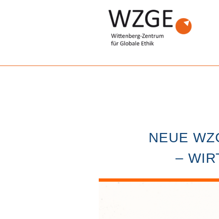
NEUE WZ
– WI