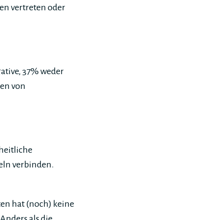
nen vertreten oder
ative, 37% weder
nen von
heitliche
ln verbinden.
gten hat (noch) keine
nders als die