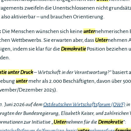
agements zweifeln die Unentschlossenen nicht grundsätz
nd also aktivierbar – und brauchen Orientierung.
:
Die Menschen wünschen sich keine
unter
nehmerischen E
ischen Wettbewerbs. Sie erwarten aber, dass
Unter
nehmen A
igen, indem sie klar für die
Demokratie
Position beziehen 
nden.
tie
unter
Druck
– Wirtschaft in der Verantwortung?"
basiert 
rhebung
unter
mehr als 2.000 Beschäftigten, davon über 50
ovember/Dezember 2025).
1. Juni 2026 auf dem
Ostdeutschen Wirtschaftsforum (OWF)
in
tragten der Bundesregierung, Elisabeth Kaiser, und zahlreichen
ormationen zur Initiative „
Unter
nehmen für die
Demokratie
“:
wirtschaftsforum.de/forum/ceo-kreis/
unter
nehmenfuer
demokr