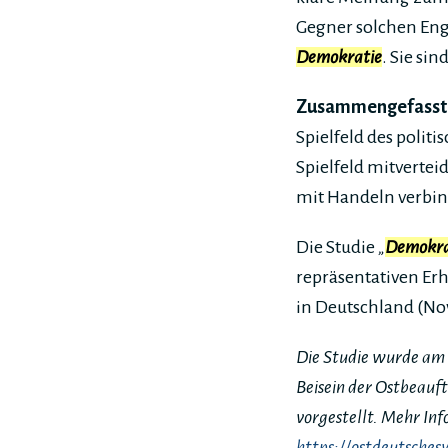
Gegner solchen Eng
Demokratie
. Sie si
Zusammengefasst
Spielfeld des polit
Spielfeld mitverteid
mit Handeln verbi
Die Studie
„
Demokra
repräsentativen E
in Deutschland (N
Die Studie wurde am 
Beisein der Ostbeauf
vorgestellt. Mehr Inf
https://ostdeutsches