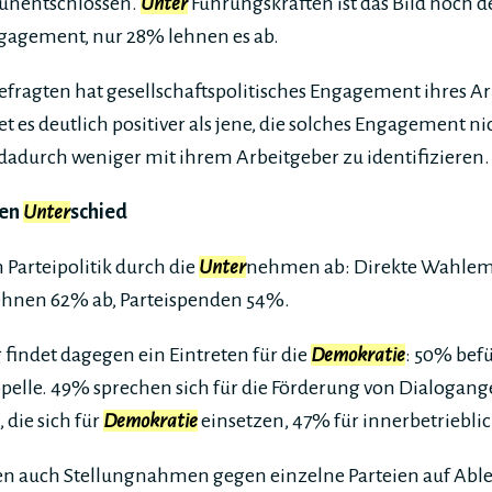
 unentschlossen.
Unter
Führungskräften ist das Bild noch d
gagement, nur 28% lehnen es ab.
 Befragten hat gesellschaftspolitisches Engagement ihres Ar
et es deutlich positiver als jene, die solches Engagement n
dadurch weniger mit ihrem Arbeitgeber zu identifizieren.
den
Unter
schied
 Parteipolitik durch die
Unter
nehmen ab: Direkte Wahlem
lehnen 62% ab, Parteispenden 54%.
findet dagegen ein Eintreten für die
Demokratie
: 50% bef
elle. 49% sprechen sich für die Förderung von Dialogan
 die sich für
Demokratie
einsetzen, 47% für innerbetriebl
en auch Stellungnahmen gegen einzelne Parteien auf Abl