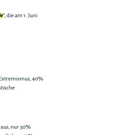
ie
“, die am 1. Juni
*
 Extremismus, 40%
stische
 aus, nur 30%