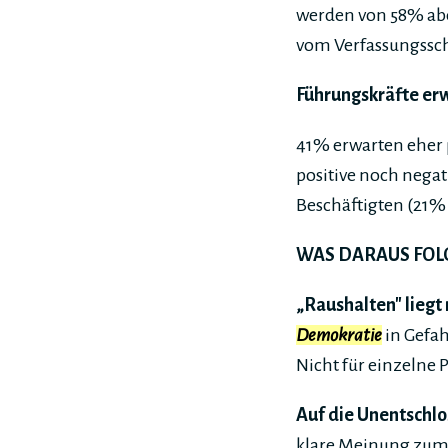
werden von 58% ab
vom Verfassungssc
Führungskräfte erw
41% erwarten eher 
positive noch nega
Beschäftigten (21% 
WAS DARAUS FOL
„Raushalten" liegt 
Demokratie
in Gefah
Nicht für einzelne 
Auf die Unentschl
klare Meinung zum 