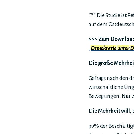
*** Die Studie ist R
auf dem Ostdeutsch
>>> Zum Download 
„
Demokratie
unter
D
Die große Mehrheit
Gefragt nach den d
wirtschaftliche Ung
Bewegungen. Nur 2
Die Mehrheit will,
39% der Beschäftigt