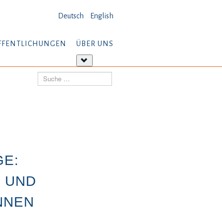
Deutsch
English
FFENTLICHUNGEN
ÜBER UNS
tere
Weitere
ormationen:
Informationen:
Suchen
öffentlichungen
Über
uns
E:
 UND
NNEN