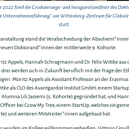
 2022 fand die Graduierungs- und Inaugurationsfeier des Dok
te Unternehmensführung“ am Wittenberg-Zentrum für Global
statt.
anstaltung stand die Verabschiedung der Absolvent*innen
neuen Doktorand*innen der mittlerweile 9. Kohorte.
oritz Appels, Hannah Schragmann und Dr. Felix Wittke aus
drei werden sich in Zukunft beruflich mit der Frage der Eth
igen: Moritz Appels als Assistant Professor an der Erasmus
ttke als CLO des Avantgardist Institut GmbH, einem Startup,
Alumna Lili Jassemi (5. Kohorte) gegründet hat, und Ha
y Officer bei Grow My Tree, einem StartUp, welches sie ge
orte) und weiteren Mitstreiter*innen aufgebaut hat.
er wurden im Kolleg willkommen geheißen: Vittorio Cerull