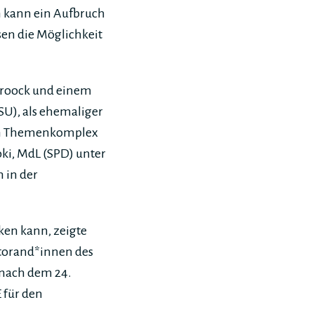
 kann ein Aufbruch
isen die Möglichkeit
Broock und einem
SU), als ehemaliger
zum Themenkomplex
oki, MdL (SPD) unter
n in der
ken kann, zeigte
ktorand*innen des
 nach dem 24.
 für den