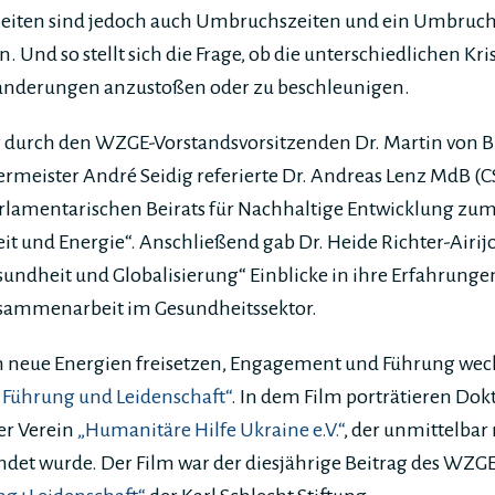
zeiten sind jedoch auch Umbruchszeiten und ein Umbruch
. Und so stellt sich die Frage, ob die unterschiedlichen Kr
eränderungen anzustoßen oder zu beschleunigen.
 durch den WZGE-Vorstandsvorsitzenden Dr. Martin von 
rmeister André Seidig referierte Dr. Andreas Lenz MdB (C
arlamentarischen Beirats für Nachhaltige Entwicklung 
eit und Energie“. Anschließend gab Dr. Heide Richter-Airij
esundheit und Globalisierung“ Einblicke in ihre Erfahrunge
sammenarbeit im Gesundheitssektor.
ch neue Energien freisetzen, Engagement und Führung wec
e Führung und Leidenschaft“
. In dem Film porträtieren Do
er Verein
„Humanitäre Hilfe Ukraine e.V.“
, der unmittelbar
det wurde. Der Film war der diesjährige Beitrag des WZGE