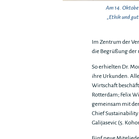
Am 14. Oktober
„Ethik und gu
Im Zentrum der Ver
die Begrüßung der 
So erhielten Dr. M
ihre Urkunden. Alle 
Wirtschaft beschäft
Rotterdam; Felix Wi
gemeinsam mit der 
Chief Sustainabilit
Galijasevic (5. Koh
Fünf neue Mitglied