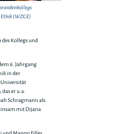
torandenkollegs
e Ethik (WZGE)
 des Kollegs und
 dem 6. Jahrgang
ik in der
 Universität
 das er u.a.
nnah Schragmann als
meinsam mit Dijana
i und Manon Filler