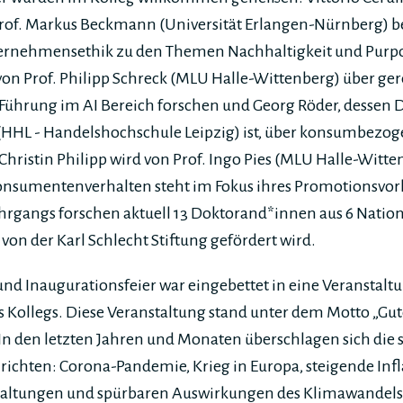
rof. Markus Beckmann (Universität Erlangen-Nürnberg) be
ternehmensethik zu den Themen Nachhaltigkeit und Purp
von Prof. Philipp Schreck (MLU Halle-Wittenberg) über ge
Führung im AI Bereich forschen und Georg Röder, dessen D
HHL - Handelshochschule Leipzig) ist, über konsumbezo
hristin Philipp wird von Prof. Ingo Pies (MLU Halle-Witte
onsumentenverhalten steht im Fokus ihres Promotionsvor
hrgangs forschen aktuell 13 Doktorand*innen aus 6 Nation
 von der Karl Schlecht Stiftung gefördert wird.
nd Inaugurationsfeier war eingebettet in eine Veranstalt
 Kollegs. Diese Veranstaltung stand unter dem Motto „Gut
. In den letzten Jahren und Monaten überschlagen sich die s
ichten: Corona-Pandemie, Krieg in Europa, steigende Inf
Spaltungen und spürbaren Auswirkungen des Klimawandels