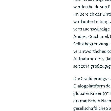
werden beide von P
im Bereich der Un
wird unter Leitung 
vertrauenswürdige 
Andreas Suchanek (
Selbstbegrenzung. C
verantwortliches K
Aufnahme des 9. Ja
seit 2014 großzügig
Die Graduierungs- u
Dialogplattform des
globaler Krisen(?)“
dramatischen Nachr
gesellschaftliche 