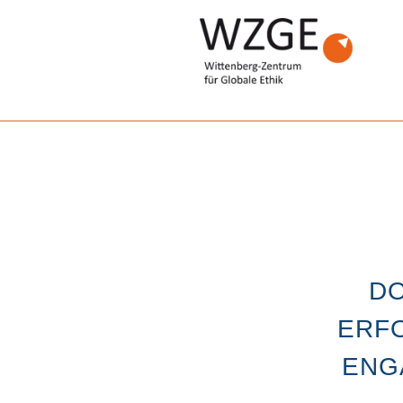
D
ERF
ENG