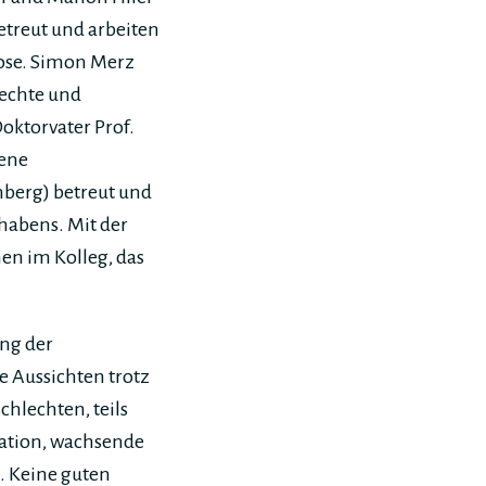
treut und arbeiten
ose. Simon Merz
rechte und
oktorvater Prof.
gene
nberg) betreut und
habens. Mit der
en im Kolleg, das
ung der
e Aussichten trotz
chlechten, teils
lation, wachsende
. Keine guten