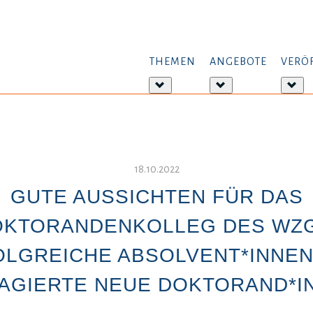
THEMEN
ANGEBOTE
VERÖ
Weitere
Weitere
Wei
Informationen:
Informationen:
Inf
Themen
Angebote
Ver
18.10.2022
GUTE AUSSICHTEN FÜR DAS
OKTORANDENKOLLEG DES WZG
OLGREICHE ABSOLVENT*INNEN
AGIERTE NEUE DOKTORAND*I