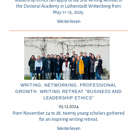
leadership ethics can apply to our 2nd Writing Retreat of
the Doctoral Academy in Lutherstadt Wittenberg from
May 11-15, 2025.
Weiterlesen
WRITING, NETWORKING, PROFESSIONAL
GROWTH: WRITING RETREAT "BUSINESS AND
LEADERSHIP ETHICS"
03.12.2024
From November 24 to 28, twenty young scholars gathered
for an inspiring writing retreat.
Weiterlesen